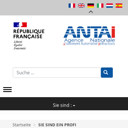
Direkt
zum
Inhalt
Formulaire
de
Recherche
Sie sind :
Startseite
SIE SIND EIN PROFI