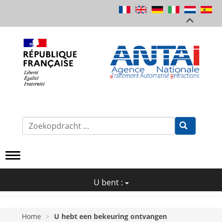
Overslaan
en
naar
de
inhoud
gaan
Formulaire
de
Recherche
U bent :
Home
U hebt een bekeuring ontvangen