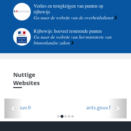
Verlies en terugkrijgen van punten op
rijbewijs
Ga naar de website van de overheidsdienst
Rijbewijs: hoeveel resterende punten
Ga naar de website van het ministerie van
binnenlandse zaken
Nuttige
Websites
Précédent
Suiv
ants.gouv.fr