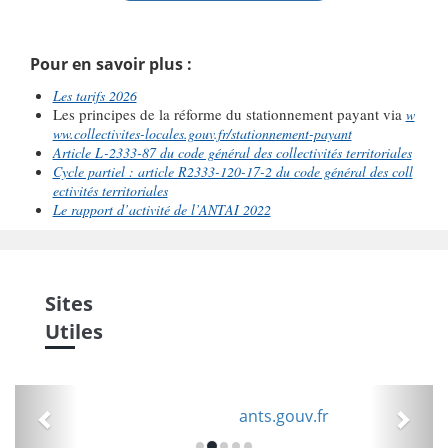
Pour en savoir plus :
Les tarifs 2026
Les principes de la réforme du stationnement payant via
w
ww.collectivites-locales.gouv.fr/stationnement-payant
Article L-2333-87 du code général des collectivités territoriales
Cycle partiel : article R2333-120-17-2 du code général des coll
ectivités territoriales
Le rapport d’activité de l’ANTAI 2022
Sites
Utiles
Précédent
Suiv
ants.gouv.fr