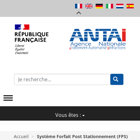
Aller
au
contenu
principal
Formulaire
de
Recherche
Vous êtes :
Accueil
Système Forfait Post Stationnement (FPS)