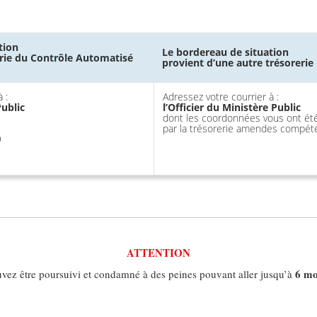
tion
Le bordereau de situation
erie du Contrôle Automatisé
provient d’une autre trésorerie
 :
Adressez votre courrier à :
Public
l’Officier du Ministère Public
dont les coordonnées vous ont ét
par la trésorerie amendes compét
9
ATTENTION
6 mo
vez être poursuivi et condamné à des peines pouvant aller jusqu’à