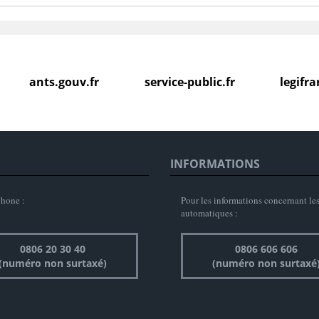
ants.gouv.fr
service-public.fr
legifr
INFORMATIONS
phone :
Pour les informations concernant les
automatiques :
0806 20 30 40
0806 606 606
(numéro non surtaxé)
(numéro non surtaxé