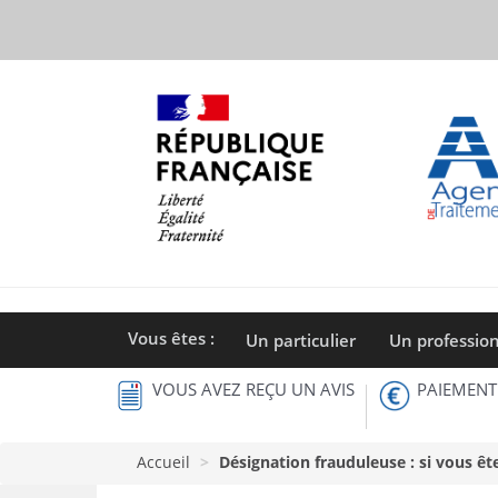
Aller
au
contenu
principal
Vous êtes :
Un particulier
Un professio
VOUS AVEZ REÇU UN AVIS
PAIEMENT
Accueil
Désignation frauduleuse : si vous êt