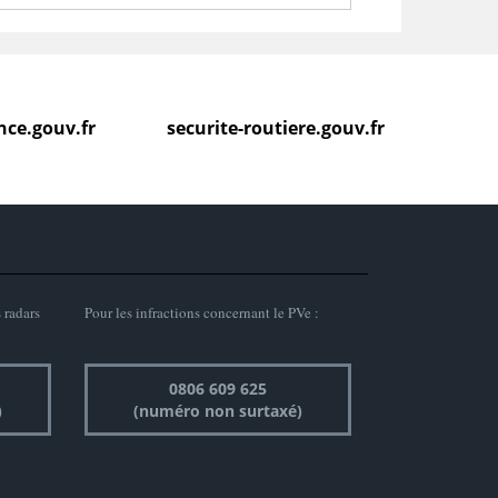
ance.gouv.fr
securite-routiere.gouv.fr
 radars
Pour les infractions concernant le PVe :
0806 609 625
)
(numéro non surtaxé)