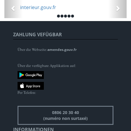
Précédent
Suiv
interieur.gouv.fr
ants.gouv.
ZAHLUNG VEFÜGBAR
Über die Webseite:
amendes.gouv.fr
Über die verfügbare Applikation auf:
Per Telefon:
0806 20 30 40
(numéro non surtaxé)
INFORMATIONEN