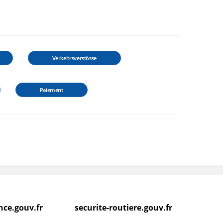
Verkehrsverstösse
Paiement
ance.gouv.fr
securite-routiere.gouv.fr