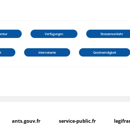
entur
Verfügungen
Strassenverkehr
t
Internetseite
Geschwindigkeit
ants.gouv.fr
service-public.fr
legifr